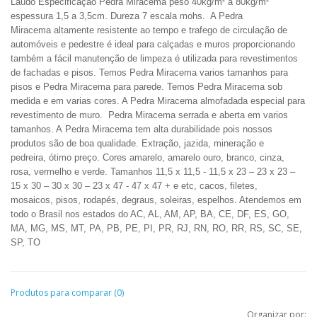
Laudo Especificação Pedra Miracema peso 40kg/m² a 80kg/m²
espessura 1,5 a 3,5cm. Dureza 7 escala mohs. A Pedra
Miracema altamente resistente ao tempo e trafego de circulação de
automóveis e pedestre é ideal para calçadas e muros proporcionando
também a fácil manutenção de limpeza é utilizada para revestimentos
de fachadas e pisos. Temos Pedra Miracema varios tamanhos para
pisos e Pedra Miracema para parede. Temos Pedra Miracema sob
medida e em varias cores. A Pedra Miracema almofadada especial para
revestimento de muro. Pedra Miracema serrada e aberta em varios
tamanhos. A Pedra Miracema tem alta durabilidade pois nossos
produtos são de boa qualidade.
Extração, jazida, mineração e
pedreira
, ótimo preço. Cores amarelo, amarelo ouro, branco, cinza,
rosa, vermelho e verde. Tamanhos 11,5 x 11,5 - 11,5 x 23 – 23 x 23 –
15 x 30 – 30 x 30 – 23 x 47 - 47 x 47 + e etc,
cacos, filetes,
mosaicos, pisos, rodapés, degraus, soleiras, espelhos
. Atendemos em
todo o Brasil nos estados do AC, AL, AM, AP, BA, CE, DF, ES, GO,
MA, MG, MS, MT, PA, PB, PE, PI, PR, RJ, RN, RO, RR, RS, SC, SE,
SP, TO
Produtos para comparar (0)
Organizar por: