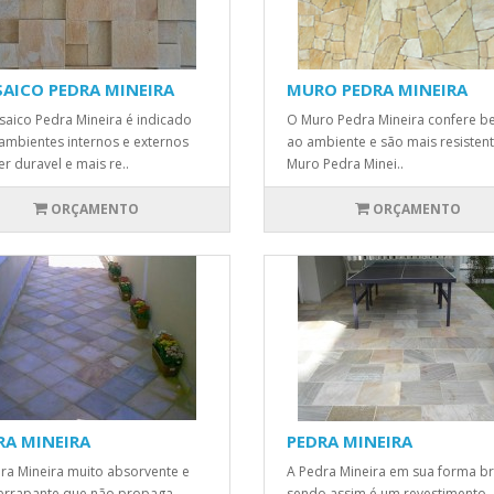
AICO PEDRA MINEIRA
MURO PEDRA MINEIRA
aico Pedra Mineira é indicado
O Muro Pedra Mineira confere b
ambientes internos e externos
ao ambiente e são mais resistent
er duravel e mais re..
Muro Pedra Minei..
ORÇAMENTO
ORÇAMENTO
RA MINEIRA
PEDRA MINEIRA
ra Mineira muito absorvente e
A Pedra Mineira em sua forma br
errapante que não propaga
sendo assim é um revestimento