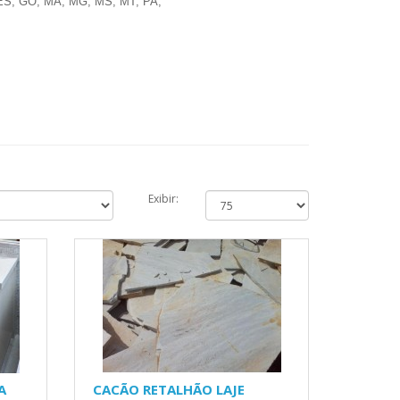
, ES, GO, MA, MG, MS, MT, PA,
Exibir:
A
CACÃO RETALHÃO LAJE