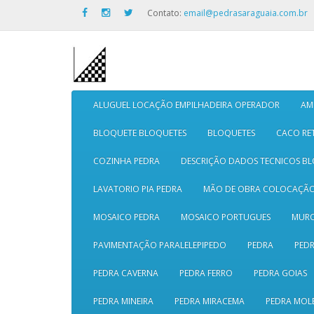
Contato:
email@pedrasaraguaia.com.br
ALUGUEL LOCAÇÃO EMPILHADEIRA OPERADOR
AM
BLOQUETE BLOQUETES
BLOQUETES
CACO RE
COZINHA PEDRA
DESCRIÇÃO DADOS TECNICOS B
LAVATORIO PIA PEDRA
MÃO DE OBRA COLOCAÇÃ
MOSAICO PEDRA
MOSAICO PORTUGUES
MURO
PAVIMENTAÇÃO PARALELEPIPEDO
PEDRA
PEDR
PEDRA CAVERNA
PEDRA FERRO
PEDRA GOIAS
PEDRA MINEIRA
PEDRA MIRACEMA
PEDRA MOL