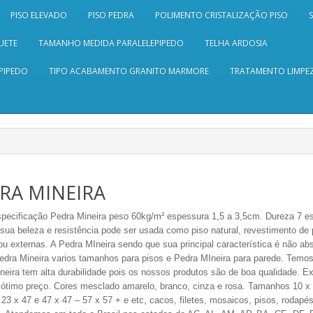
PISO ELEVADO
PISO PEDRA
POLIMENTO CRISTALIZAÇÃO PISO
UETE
TAMANHO MEDIDA PARALELEPIPEDO
TELHA ARDOSIA
PIPEDO
TIPO ACABAMENTO GRANITO MARMORE
TRATAMENTO LIMPEZ
RA MINEIRA
pecificação Pedra Mineira peso 60kg/m² espessura 1,5 a 3,5cm. Dureza 7 es
 sua beleza e resistência pode ser usada como piso natural, revestimento de
ou externas. A Pedra MIneira sendo que sua principal característica é não abs
dra Mineira varios tamanhos para pisos e Pedra MIneira para parede. Temos
neira tem alta durabilidade pois os nossos produtos são de boa qualidade.
Ex
 ótimo preço. Cores mesclado amarelo, branco, cinza e rosa. Tamanhos 10 x 1
 23 x 47 e 47 x 47 – 57 x 57 + e etc, cacos, filetes, mosaicos, pisos, rodapés