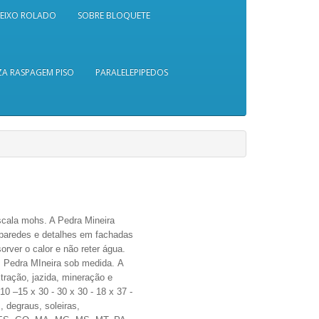
SEIXO ROLADO
SOBRE BLOQUETE
A RASPAGEM PISO
PARALELEPIPEDOS
cala mohs. A Pedra Mineira
 paredes e detalhes em fachadas
orver o calor e não reter água.
 Pedra MIneira sob medida. A
tração, jazida, mineração e
0 –15 x 30 - 30 x 30 - 18 x 37 -
, degraus, soleiras,