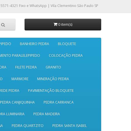
 5571-4321
Fixo e WhatsApp | Vila Clementino São Paulo SP
0 item(s)
PIPEDO
BANHEIRO PEDRA
BLOQUETE
MENTO PARALELEPIPEDO
COLOCAÇÃO PEDRA
DRA
FILETE PEDRA
GRANITO
SO
MARMORE
MINERAÇÃO PEDRA
REDE PEDRA
PAVIMENTAÇÃO BLOQUETE
PEDRA CANJIQUINHA
PEDRA CARRANCA
DRA LUMINARIA
PEDRA MADEIRA
SA
PEDRA QUARTZITO
PEDRA SANTA ISABEL