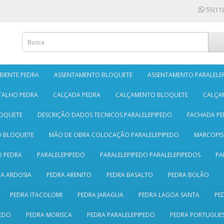
55(11)
BIENTE PEDRA
ASSENTAMENTO BLOQUETE
ASSENTAMENTO PARALELE
TALHO PEDRA
CALÇADA PEDRA
CALÇAMENTO BLOQUETE
CALÇA
LOQUETE
DESCRIÇÃO DADOS TECNICOS PARALELEPIPEDO
FACHADA PE
O BLOQUETE
MÃO DE OBRA COLOCAÇÃO PARALELEPIPEDO
MARCOPI
 PEDRA
PARALELEPIPEDO
PARALELEPIPEDO PARALELEPIPEDOS
PA
A ARDOSIA
PEDRA ARENITO
PEDRA BASALTO
PEDRA BOLÃO
PEDRA ITACOLOMI
PEDRA JARAGUA
PEDRA LAGOA SANTA
PE
EDO
PEDRA MORISCA
PEDRA PARALELEPIPEDO
PEDRA PORTUGUE