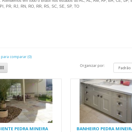
. Atendemos em todo o Brasil nos estados do AC, AL, AM, AP, BA, CE, DF
PI, PR, RJ, RN, RO, RR, RS, SC, SE, SP, TO
 para comparar (0)
Organizar por:
IENTE PEDRA MINEIRA
BANHEIRO PEDRA MINEIR