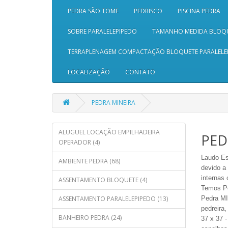
PEDRA SÃO TOME
PEDRISCO
PISCINA PEDRA
SOBRE PARALELEPIPEDO
TAMANHO MEDIDA BLOQ
TERRAPLENAGEM COMPACTAÇÃO BLOQUETE PARALELE
LOCALIZAÇÃO
CONTATO
PEDRA MINEIRA
ALUGUEL LOCAÇÃO EMPILHADEIRA
PED
OPERADOR (4)
Laudo
Es
AMBIENTE PEDRA (68)
devido a
internas 
ASSENTAMENTO BLOQUETE (4)
Temos Pe
ASSENTAMENTO PARALELEPIPEDO (13)
Pedra MI
pedreira
,
BANHEIRO PEDRA (24)
37 x 37 -