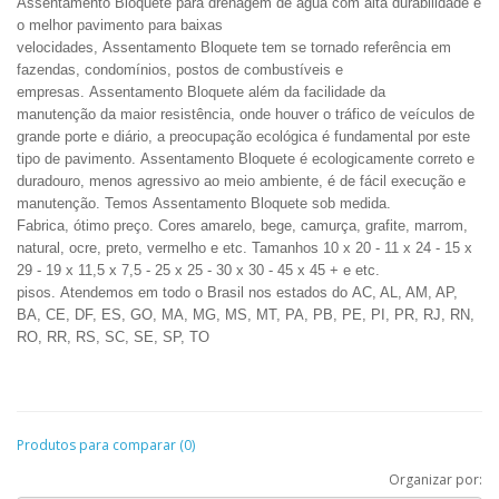
Assentamento Bloquete para drenagem de água com alta durabilidade é
o melhor pavimento para baixas
velocidades, Assentamento Bloquete tem se tornado referência em
fazendas, condomínios, postos de combustíveis e
empresas. Assentamento Bloquete além da facilidade da
manutenção da maior resistência, onde houver o tráfico de veículos de
grande porte e diário, a preocupação ecológica é fundamental por este
tipo de pavimento. Assentamento Bloquete é ecologicamente correto e
duradouro, menos agressivo ao meio ambiente, é de fácil execução e
manutenção. Temos Assentamento Bloquete sob medida.
Fabrica, ótimo
preço. Cores
amarelo, bege, camurça, grafite, marrom,
natural, ocre, preto, vermelho e etc. Tamanhos 10 x 20 - 11 x 24 - 15 x
29 - 19 x 11,5 x 7,5 - 25 x 25 - 30 x 30 - 45 x 45 + e etc.
pisos.
Atendemos em todo o Brasil nos estados do AC, AL, AM, AP,
BA, CE, DF, ES, GO, MA, MG, MS, MT, PA, PB, PE, PI, PR, RJ, RN,
RO, RR, RS, SC, SE, SP, TO
Produtos para comparar (0)
Organizar por: