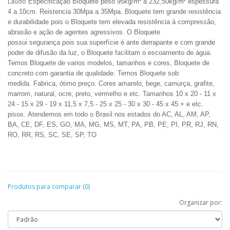
Laudo
Especificação Bloquete peso 95kg/m² a 232,50kg/m² espessura
4 a 10cm. Reistencia 30Mpa a 35Mpa.
Bloquete tem grande resistência
e durabilidade pois o Bloquete tem elevada resistência à compressão,
abrasão e ação de agentes agressivos. O Bloquete
possui segurança pois sua superfície é ante derrapante e com grande
poder de difusão da luz, o Bloquete facilitam o escoamento de
água
.
Temos Bloquete de varios modelos, tamanhos e cores, Bloquete de
concreto com garantia de qualidade.
Temos Bloquete sob
medida.
Fabrica,
ótimo
preço.
Cores amarelo, bege, camurça, grafite,
marrom, natural, ocre, preto, vermelho e etc. Tamanhos 10 x 20 - 11 x
24 - 15 x 29 - 19 x 11,5 x 7,5 - 25 x 25 - 30 x 30 - 45 x 45 + e etc.
pisos.
Atendemos
em todo o Brasil nos estados do AC, AL, AM, AP,
BA, CE, DF, ES, GO, MA, MG, MS, MT, PA, PB, PE, PI, PR, RJ, RN,
RO, RR, RS, SC, SE, SP, TO
Produtos para comparar (0)
Organizar por: