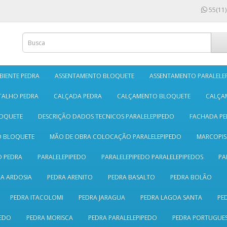
55(11)
BIENTE PEDRA
ASSENTAMENTO BLOQUETE
ASSENTAMENTO PARALELE
TALHO PEDRA
CALÇADA PEDRA
CALÇAMENTO BLOQUETE
CALÇA
LOQUETE
DESCRIÇÃO DADOS TECNICOS PARALELEPIPEDO
FACHADA PE
O BLOQUETE
MÃO DE OBRA COLOCAÇÃO PARALELEPIPEDO
MARCOPI
 PEDRA
PARALELEPIPEDO
PARALELEPIPEDO PARALELEPIPEDOS
PA
A ARDOSIA
PEDRA ARENITO
PEDRA BASALTO
PEDRA BOLÃO
PEDRA ITACOLOMI
PEDRA JARAGUA
PEDRA LAGOA SANTA
PE
EDO
PEDRA MORISCA
PEDRA PARALELEPIPEDO
PEDRA PORTUGUE