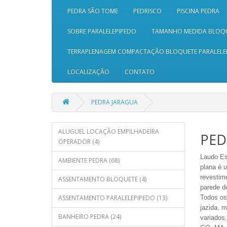
PEDRA SÃO TOME
PEDRISCO
PISCINA PEDRA
SOBRE PARALELEPIPEDO
TAMANHO MEDIDA BLOQ
TERRAPLENAGEM COMPACTAÇÃO BLOQUETE PARALELE
LOCALIZAÇÃO
CONTATO
PEDRA JARAGUA
ALUGUEL LOCAÇÃO EMPILHADEIRA
PED
OPERADOR (4)
Laudo
Es
AMBIENTE PEDRA (68)
plana é 
revestim
ASSENTAMENTO BLOQUETE (4)
parede d
ASSENTAMENTO PARALELEPIPEDO (13)
Todos os
jazida, m
BANHEIRO PEDRA (24)
variados