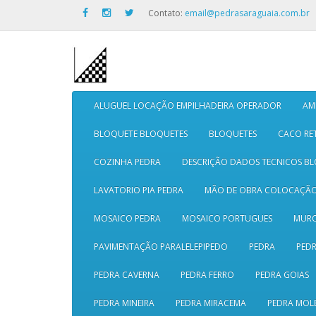
Contato:
email@pedrasaraguaia.com.br
ALUGUEL LOCAÇÃO EMPILHADEIRA OPERADOR
AM
BLOQUETE BLOQUETES
BLOQUETES
CACO RE
COZINHA PEDRA
DESCRIÇÃO DADOS TECNICOS B
LAVATORIO PIA PEDRA
MÃO DE OBRA COLOCAÇÃ
MOSAICO PEDRA
MOSAICO PORTUGUES
MURO
PAVIMENTAÇÃO PARALELEPIPEDO
PEDRA
PEDR
PEDRA CAVERNA
PEDRA FERRO
PEDRA GOIAS
PEDRA MINEIRA
PEDRA MIRACEMA
PEDRA MOL