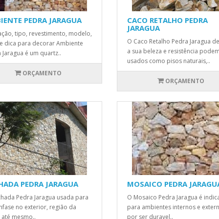
IENTE PEDRA JARAGUA
CACO RETALHO PEDRA
JARAGUA
zação, tipo, revestimento, modelo,
O Caco Retalho Pedra Jaragua d
 e dica para decorar Ambiente
a sua beleza e resistência podem
 Jaragua é um quartz..
usados como pisos naturais,..
ORÇAMENTO
ORÇAMENTO
HADA PEDRA JARAGUA
MOSAICO PEDRA JARAGU
hada Pedra Jaragua usada para
O Mosaico Pedra Jaragua é indi
nfase no exterior, região da
para ambientes internos e exter
 até mesmo..
por ser duravel..