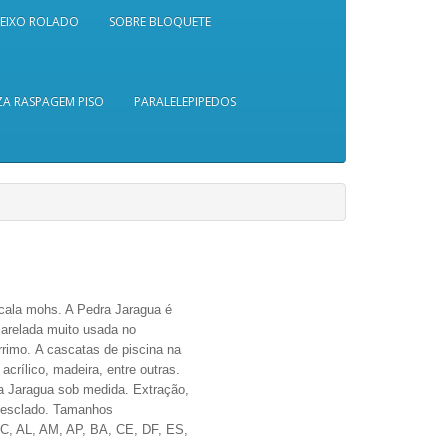
SEIXO ROLADO
SOBRE BLOQUETE
A RASPAGEM PISO
PARALELEPIPEDOS
cala mohs. A Pedra Jaragua é
marelada muito usada no
rimo. A cascatas de piscina na
crílico, madeira, entre outras.
ra Jaragua sob medida.
Extração,
mesclado.
Tamanhos
C, AL, AM, AP, BA, CE, DF, ES,