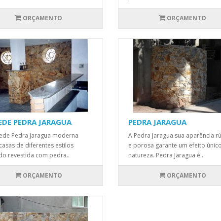
ORÇAMENTO
ORÇAMENTO
EDE PEDRA JARAGUA
PEDRA JARAGUA
ede Pedra Jaragua moderna
A Pedra Jaragua sua aparência rú
casas de diferentes estilos
e porosa garante um efeito únic
o revestida com pedra..
natureza. Pedra Jaragua é..
ORÇAMENTO
ORÇAMENTO