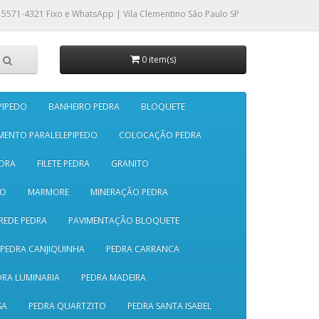
 5571-4321
Fixo e WhatsApp | Vila Clementino São Paulo SP
0 item(s)
PIPEDO
BANHEIRO PEDRA
BLOQUETE
MENTO PARALELEPIPEDO
COLOCAÇÃO PEDRA
DRA
FILETE PEDRA
GRANITO
SO
MARMORE
MINERAÇÃO PEDRA
REDE PEDRA
PAVIMENTAÇÃO BLOQUETE
PEDRA CANJIQUINHA
PEDRA CARRANCA
DRA LUMINARIA
PEDRA MADEIRA
SA
PEDRA QUARTZITO
PEDRA SANTA ISABEL