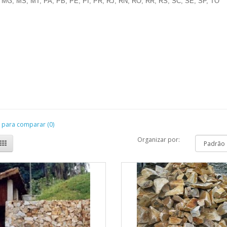
MG, MS, MT, PA, PB, PE, PI, PR, RJ, RN, RO, RR, RS, SC, SE, SP, TO
 para comparar (0)
Organizar por: