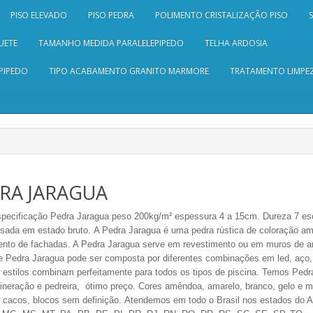
PISO ELEVADO
PISO PEDRA
POLIMENTO CRISTALIZAÇÃO PISO
UETE
TAMANHO MEDIDA PARALELEPIPEDO
TELHA ARDOSIA
PIPEDO
TIPO ACABAMENTO GRANITO MARMORE
TRATAMENTO LIMPEZ
RA JARAGUA
pecificação Pedra Jaragua peso 200kg/m² espessura 4 a 15cm. Dureza 7 es
usada em estado bruto. A Pedra Jaragua é uma pedra rústica de coloração a
ento de fachadas. A Pedra Jaragua serve em revestimento ou em muros de ar
e Pedra Jaragua pode ser composta por diferentes combinações em led, aço, a
 estilos combinam perfeitamente para todos os tipos de piscina. Temos Ped
ineração e pedreira,
ótimo
preço.
Cores amêndoa, amarelo, branco, gelo e 
,
cacos, blocos
sem definição.
Atendemos em todo o Brasil nos estados do A