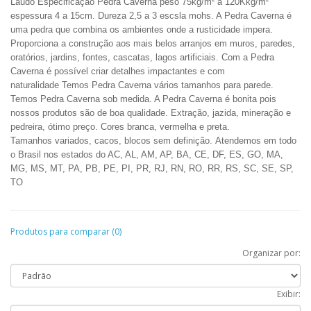
Laudo
Especificação Pedra Caverna peso 75kg/m² a 120Kkg/m²
espessura 4 a 15cm. Dureza 2,5 a 3 escsla mohs. A Pedra Caverna é
uma pedra que combina os ambientes onde a rusticidade impera.
Proporciona a construção aos mais belos arranjos em muros, paredes,
oratórios, jardins, fontes, cascatas, lagos artificiais. Com a Pedra
Caverna é possível criar detalhes impactantes e com
naturalidade Temos Pedra Caverna vários tamanhos para parede.
Temos Pedra Caverna sob medida. A Pedra Caverna é bonita pois
nossos produtos são de boa qualidade.
Extração, jazida, mineração e
pedreira
,
ótimo
preço.
Cores branca, vermelha e
preta.
Tamanhos
variados,
cacos, blocos
sem definição.
Atendemos em todo
o Brasil nos estados do AC, AL, AM, AP, BA, CE, DF, ES, GO, MA,
MG, MS, MT, PA, PB, PE, PI, PR, RJ, RN, RO, RR, RS, SC, SE, SP,
TO
Produtos para comparar (0)
Organizar por:
Exibir: